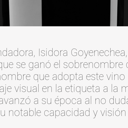
undadora, Isidora Goyenechea, 
que se ganó el sobrenombre 
l nombre que adopta este vin
e visual en la etiqueta a la
avanzó a su época al no dud
su notable capacidad y visión 