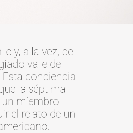
e y, a la vez, de
giado valle del
. Esta conciencia
 que la séptima
a un miembro
r el relato de un
eamericano.