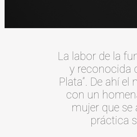
La labor de la f
y reconocida 
Plata”. De ahí e
con un homenaj
mujer que se 
práctica 