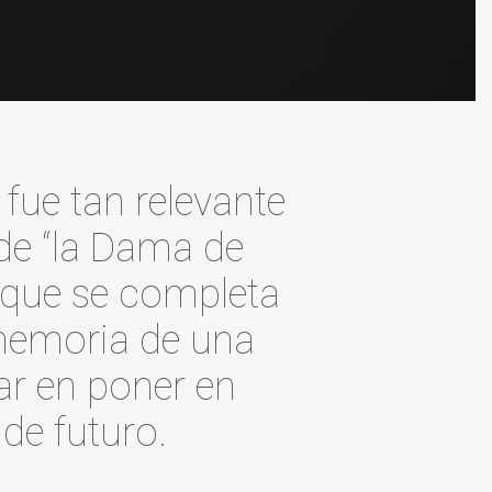
fue tan relevante
de “la Dama de
o que se completa
 memoria de una
ar en poner en
de futuro.