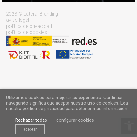
2023 © Lateral Branding
aviso legal
política de privacidad
política de cookies
Utilizamos cookies para mejorar su experiencia. Continuar
navegando significa que acepta nuestro uso de cookies. Lea
nuestra política de privacidad para obtener más información.
Abrir 
Rechazar todas
configurar cookies
aceptar