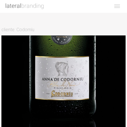
cliente:
Codorníu