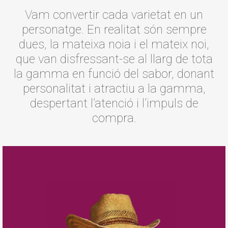
Vam convertir cada varietat en un
personatge. En realitat són sempre
dues, la mateixa noia i el mateix noi,
que van disfressant-se al llarg de tota
la gamma en funció del sabor, donant
personalitat i atractiu a la gamma,
despertant l’atenció i l’impuls de
compra.