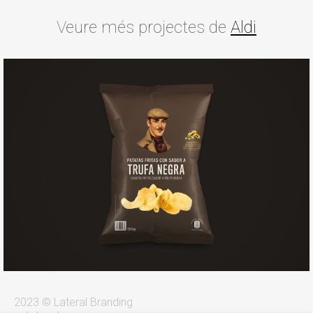
Veure més projectes de
Aldi
2023 © Lateral Branding