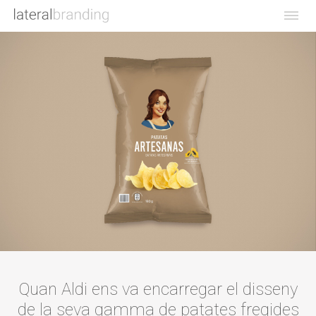
Quan Aldi ens va encarregar el disseny
de la seva gamma de patates fregides